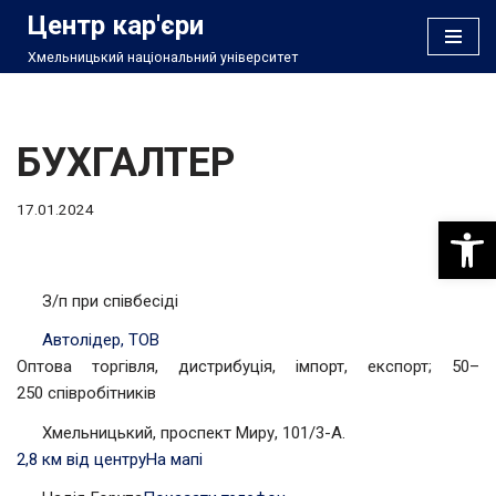
Центр кар'єри
Хмельницький національний університет
Перейти
до
вмісту
БУХГАЛТЕР
17.01.2024
Відкри
З/п при співбесіді
Автолідер, ТОВ
Оптова торгівля, дистрибуція, імпорт, експорт; 50–
250 співробітників
Хмельницький, проспект Миру, 101/3-А.
2,8 км від центру
На мапі