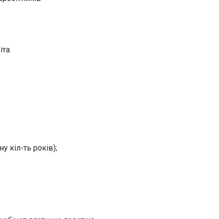
іта.
у кіл-ть років);