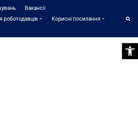
жувань
Вакансії
я роботодавців
Корисні посилання
Відкри