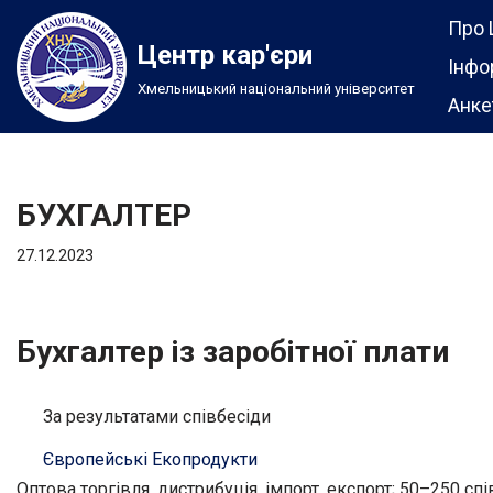
Про 
Центр кар'єри
Перейти
Інфо
Хмельницький національний університет
до
Анке
вмісту
БУХГАЛТЕР
27.12.2023
Бухгалтер із заробітної плати
За результатами співбесіди
Європейські Екопродукти
Оптова торгівля, дистрибуція, імпорт, експорт; 50–250 сп