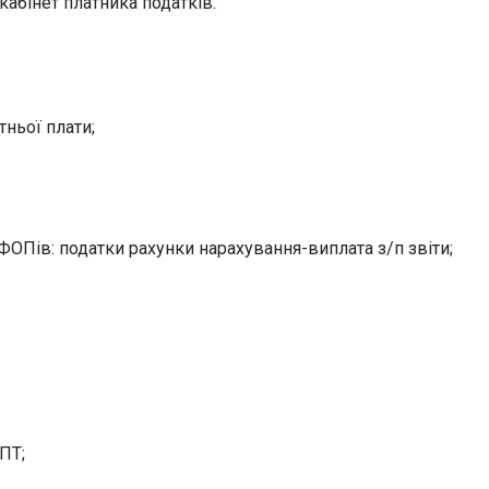
кабінет платника податків.
ньої плати;
ОПів: податки рахунки нарахування-виплата з/п звіти;
-ПТ;