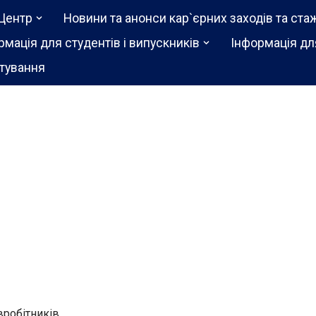
Центр
Новини та анонси кар`єрних заходів та ста
рмація для студентів і випускників
Інформація дл
тування
івробітників