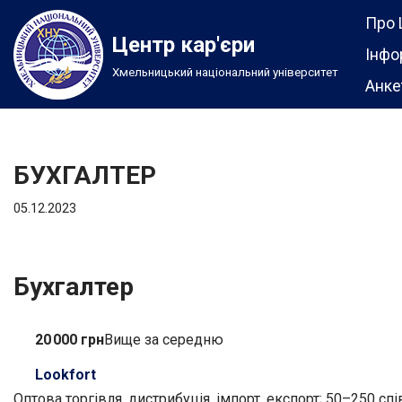
Про 
Центр кар'єри
Перейти
Інфо
Хмельницький національний університет
до
Анке
вмісту
БУХГАЛТЕР
05.12.2023
Бухгалтер
20 000 грн
Вище за середню
Lookfort
Оптова торгівля, дистрибуція, імпорт, експорт; 50–250 сп