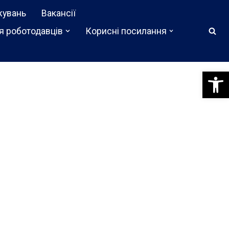
жувань
Вакансії
я роботодавців
Корисні посилання
Відкри