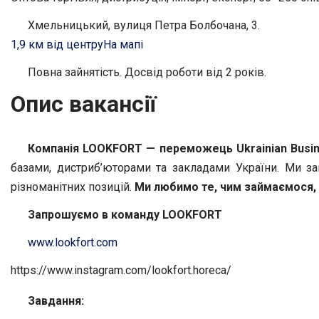
Хмельницький, вулиця Петра Болбочана, 3.
1,9 км від центру
На мапі
Повна зайнятість. Досвід роботи від 2 років.
Опис вакансії
Компанія LOOKFORT —
п
ереможець Ukrainian
Busi
базами, дистриб’юторами та закладами України. Ми за
різноманітних позицій.
Ми любимо те, чим займаємося, 
Запрошуємо в команду LOOKFORT
www.lookfort.com
https://www.instagram.com/lookfort.horeca/
Завдання: