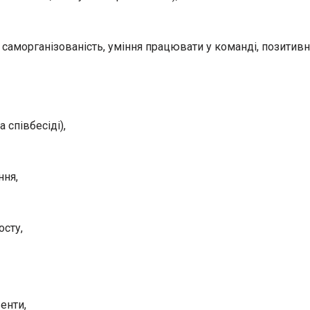
, саморганізованість, уміння працювати у команді, позитивн
 співбесіді),
ння,
осту,
венти,