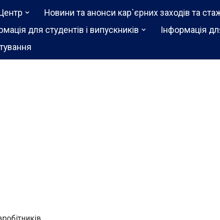
Центр
Новини та анонси кар`єрних заходів та ста
рмація для студентів і випускників
Інформація дл
тування
івробітників