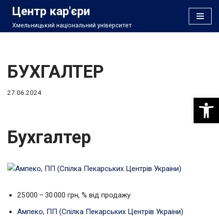
Центр кар'єри
Хмельницький національний університет
Перейти
до
вмісту
БУХГАЛТЕР
27.06.2024
Відкри
Бухгалтер
25 000 – 30 000 грн, % від продажу
Ампеко, ПП (Спілка Пекарських Центрів Украіни)