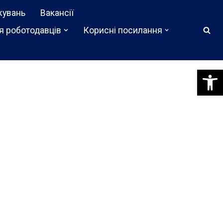
жувань
Вакансії
я роботодавців
Корисні посилання
Відкри