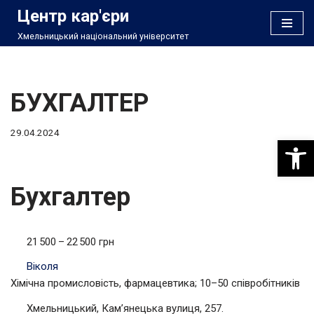
Центр кар'єри
Хмельницький національний університет
Перейти
до
вмісту
БУХГАЛТЕР
29.04.2024
Відкри
Бухгалтер
21 500 – 22 500 грн
Віколя
Хімічна промисловість, фармацевтика; 10–50 співробітників
Хмельницький, Кам’янецька вулиця, 257.