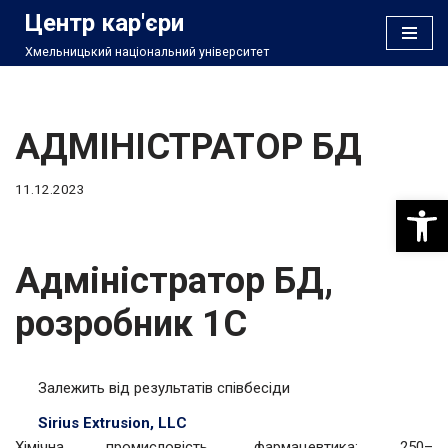
Центр кар'єри
Хмельницький національний університет
Перейти
до
вмісту
АДМІНІСТРАТОР БД
11.12.2023
Відкри
Адміністратор БД,
розробник 1С
Залежить від результатів співбесіди
Sirius Extrusion, LLC
Хімічна промисловість, фармацевтика; 250–