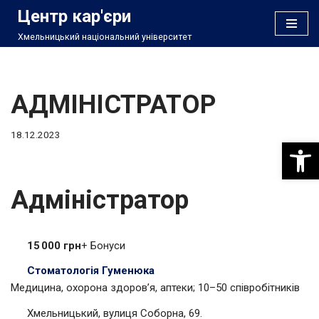
Центр кар'єри
Хмельницький національний університет
Перейти
до
вмісту
АДМІНІСТРАТОР
18.12.2023
Відкри
Адміністратор
15 000 грн
+ Бонуси
Стоматологія Гуменюка
Медицина, охорона здоров’я, аптеки; 10–50 співробітників
Хмельницький, вулиця Соборна, 69.