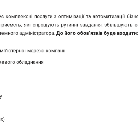
є комплексні послуги з оптимізації та автоматизації біз
приємств, які спрощують рутинні завдання, збільшують 
темного адміністратора.
До його обов’язків буде входити:
омп’ютерної мережі компанії
ежевого обладнання
у
x)