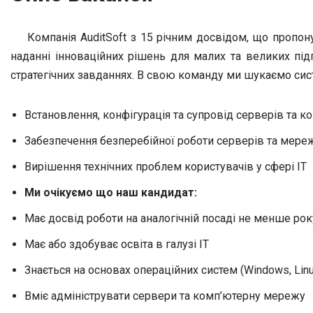
Компанія AuditSoft з 15 річним досвідом, що пропону
наданні інноваційних рішень для малих та великих під
стратегічних завданнях. В свою команду ми шукаємо сис
Встановлення, конфігурація та супровід серверів та к
Забезпечення безперебійної роботи серверів та мер
Вирішення технічних проблем користувачів у сфері ІТ
Ми очікуємо що наш кандидат:
Має досвід роботи на аналогічній посаді не менше рок
Має або здобуває освіта в галузі ІТ
Знається на основах операційних систем (Windows, Linu
Вміє адмініструвати сервери та комп’ютерну мережу