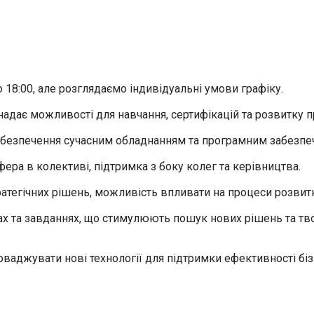
о 18:00, але розглядаємо індивідуальні умови графіку.
 надає можливості для навчання, сертифікацій та розвитку 
забезпечення сучасним обладнанням та програмним забезпеч
фера в колективі, підтримка з боку колег та керівництва.
стратегічних рішень, можливість впливати на процеси розви
тах та завданнях, що стимулюють пошук нових рішень та тво
ваджувати нові технології для підтримки ефективності біз