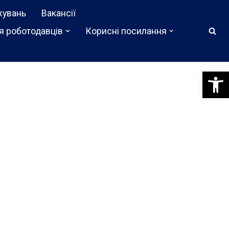
жувань
Вакансії
я роботодавців
Корисні посилання
Відкри