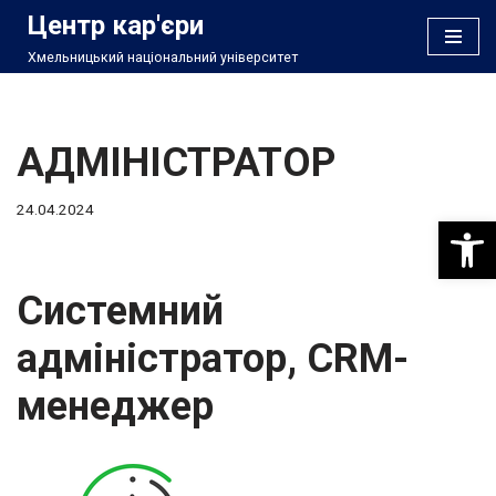
Центр кар'єри
Хмельницький національний університет
Перейти
до
вмісту
АДМІНІСТРАТОР
24.04.2024
Відкри
Системний
адміністратор, CRM-
менеджер