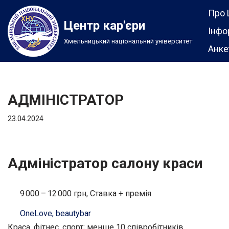
Про 
Центр кар'єри
Перейти
Інфо
Хмельницький національний університет
до
Анке
вмісту
АДМІНІСТРАТОР
23.04.2024
Адміністратор салону краси
9 000 – 12 000 грн, Ставка + премія
OneLove, beautybar
Краса, фітнес, спорт; менше 10 співробітників