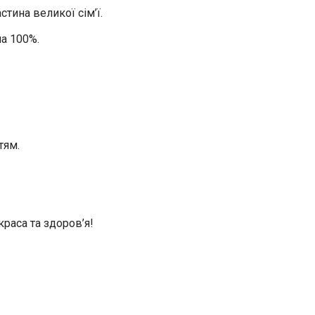
тина великої сім’ї.
на 100%.
тям.
краса та здоров’я!