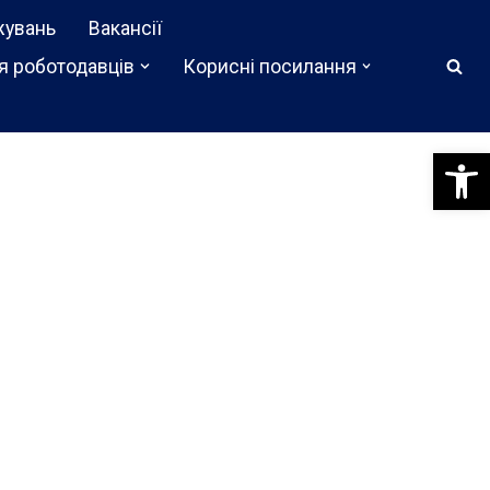
жувань
Вакансії
я роботодавців
Корисні посилання
Відкри