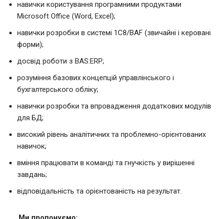
навички користування програмними продуктами
Microsoft Office (Word, Excel);
навички розробки в системі 1С8/BAF (звичайні і керовані
форми);
досвід роботи з BAS:ERP;
розуміння базових концепцій управлінського і
бухгалтерського обліку;
навички розробки та впровадження додаткових модулів
для БД;
високий рівень аналітичних та проблемно-орієнтованих
навичок;
вміння працювати в команді та гнучкість у вирішенні
завдань;
відповідальність та орієнтованість на результат.
Ми пропонуємо: