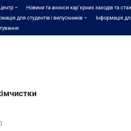
Центр
Новини та анонси кар`єрних заходів та ста
рмація для студентів і випускників
Інформація дл
тування
хімчистки
)