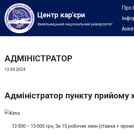
Про 
Центр кар'єри
Перейти
Інфо
Хмельницький національний університет
до
Анке
вмісту
АДМІНІСТРАТОР
12.04.2024
Адміністратор пункту прийому 
13 000 – 15 000 грн, За 15 робочих змін (ставка + премії