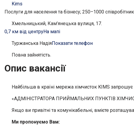
Kims
Послуги для населення та бізнесу; 250–1000 співробітник
Хмельницький, Кам’янецька вулиця, 17.
0,7 км від центру
На мапі
Туржанська Надія
Показати телефон
Повна зайнятість.
Опис вакансії
Найбільша в країні мережа хімчисток KIMS запрошує
«АДМІНІСТРАТОРА ПРИЙМАЛЬНИХ ПУНКТІВ ХІМЧИС
Якщо ви привітні та комунікабельні, вмієте розташува
Ми пропонуємо Вам: