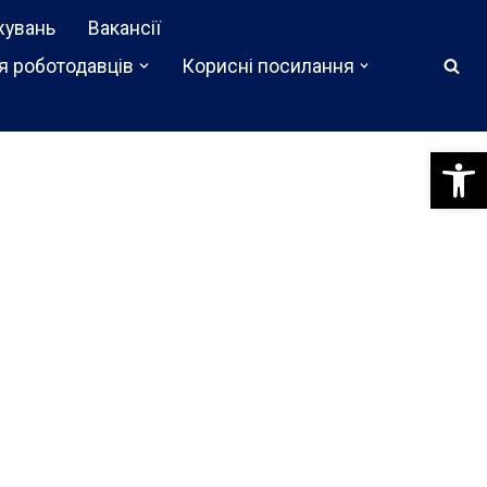
жувань
Вакансії
я роботодавців
Корисні посилання
Відкри