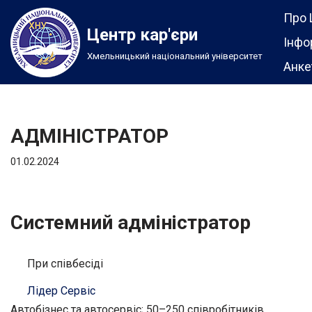
Про 
Центр кар'єри
Перейти
Інфо
Хмельницький національний університет
до
Анке
вмісту
АДМІНІСТРАТОР
01.02.2024
Системний адміністратор
При співбесіді
Лідер Сервіс
Автобізнес та автосервіс; 50–250 співробітників