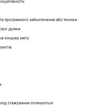
ініціативність
ти програмного забезпечення або техніки
свої думки
на кінцеву мету
оектів
я
ріод стажування оплачується