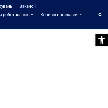
жувань
Вакансії
я роботодавців
Корисні посилання
Відкри