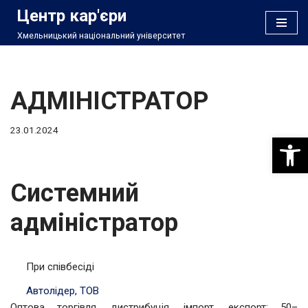
Центр кар'єри
Хмельницький національний університет
Перейти
до
вмісту
АДМІНІСТРАТОР
23.01.2024
Відкри
Системний
адміністратор
При співбесіді
Автолідер, ТОВ
Оптова торгівля, дистрибуція, імпорт, експорт; 50–