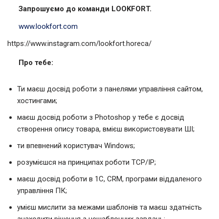
Запрошуємо до команди LOOKFORT.
www.lookfort.com
https://www.instagram.com/lookfort.horeca/
Про тебе:
Ти маєш досвід роботи з панелями управління сайтом,
хостингами;
маєш досвід роботи з Photoshop у тебе є досвід
створення опису товара, вмієш використовувати ШІ;
ти впевнений користувач Windows;
розумієшся на принципах роботи TCP/IP;
маєш досвід роботи в 1С, CRM, програми віддаленого
управління ПК;
умієш мислити за межами шаблонів та маєш здатність
знаходити рішення з нешаблонних завдань;