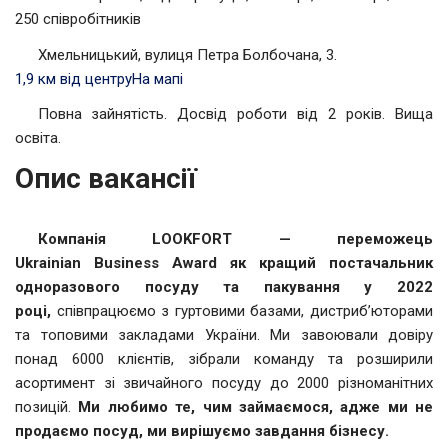
250 співробітників
Хмельницький, вулиця Петра Болбочана, 3.
1,9 км від центру
На мапі
Повна зайнятість. Досвід роботи від 2 років. Вища
освіта.
Опис вакансії
Компанія LOOKFORT — переможець
Ukrainian
Business
Award як
кращий постачальник
одноразового посуду та
пакування у
2022
році,
співпрацюємо з гуртовими базами, дистриб’юторами
та топовими закладами України. Ми завоювали довіру
понад 6000 клієнтів, зібрали команду та розширили
асортимент зі звичайного посуду до 2000 різноманітних
позицій.
Ми любимо те, чим займаємося, адже ми не
продаємо посуд, ми вирішуємо завдання бізнесу.