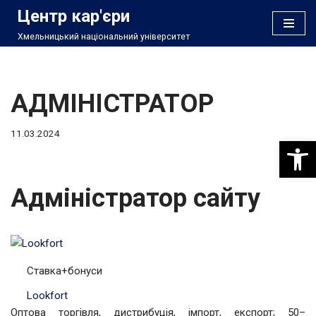
Центр кар'єри
Хмельницький національний університет
Перейти
до
вмісту
АДМІНІСТРАТОР
11.03.2024
Відкри
Адміністратор сайту
Ставка+бонуси
Lookfort
Оптова торгівля, дистрибуція, імпорт, експорт; 50–