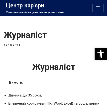
Центр кар'єри
Хмельницький національний університет
Перейти
до
вмісту
Журналіст
19.10.2021
Відкри
Журналіст
Вимоги:
Дівчина до 35 років;
Впевнений користувач ПК (Word, Excel) та соціальними