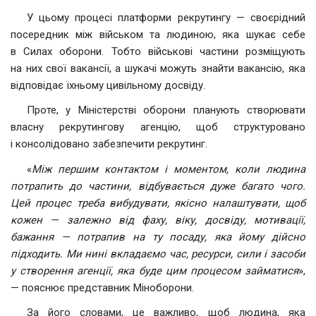
У цьому процесі платформи рекрутингу — своєрідний
посередник між військом та людиною, яка шукає себе
в Силах оборони. Тобто військові частини розміщують
на них свої вакансії, а шукачі можуть знайти вакансію, яка
відповідає їхньому цивільному досвіду.
Проте, у Міністерстві оборони планують створювати
власну рекрутингову агенцію, щоб структуровано
і консолідовано забезпечити рекрутинг.
«
Між першим контактом і моментом, коли людина
потрапить до частини, відбувається дуже багато чого.
Цей процес треба вибудувати, якісно налаштувати, щоб
кожен — залежно від фаху, віку, досвіду, мотивації,
бажання — потрапив на ту посаду, яка йому дійсно
підходить. Ми нині вкладаємо час, ресурси, сили і засоби
у створення агенції, яка буде цим процесом займатися
»,
— пояснює представник Міноборони.
За його словами, це важливо, щоб людина, яка