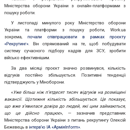
Міністерства оборони України з онлайн-платформами з
пошуку роботи.
У листопаді минулого року Міністерство оборони
України та платформи з пошуку роботи, Work.ua
зокрема,
почали співпрацювати в рамках проєкту
«Рекрутинг»
. Він спрямований на те, щоб побудувати
систему сучасного підбору кадрів для ЗСУ, зробити
військо ефективнішим.
За два місяці проєкт значно розвинувся, кількість
відгуків постійно збільшується. Позитивні тенденції
підтверджують у Міноборони.
«
Уже більш ніж п’ятдесят тисяч відгуків на розміщені
вакансії. Щотижня кількість збільшується. Це показує,
що вже з’явилася довіра до людей, які цим займаються,
що це дійсно працює
», — зазначив представник
Міністерства оборони України з питань рекрутингу Олексій
Бежевець в
інтерв’ю ІА «АрміяInform»
.