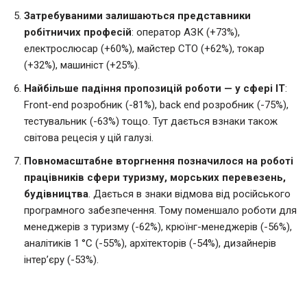
Затребуваними залишаються представники
робітничих професій
: оператор АЗК (+73%),
електрослюсар (+60%), майстер СТО (+62%), токар
(+32%), машиніст (+25%).
Найбільше падіння пропозицій роботи — у сфері IT
:
Front-end розробник (-81%), back end розробник (-75%),
тестувальник (-63%) тощо. Тут дається взнаки також
світова рецесія у цій галузі.
Повномасштабне вторгнення позначилося на роботі
працівників сфери туризму, морських перевезень,
будівництва
. Дається в знаки відмова від російського
програмного забезпечення. Тому поменшало роботи для
менеджерів з туризму (-62%), крюїнг-менеджерів (-56%),
аналітиків 1 °C (-55%), архітекторів (-54%), дизайнерів
інтер’єру (-53%).