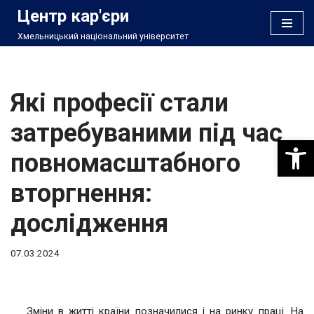
Центр кар'єри
Хмельницький національний університет
Перейти
до
вмісту
Які професії стали
затребуваними під час
Відкри
повномасштабного
вторгнення:
дослідження
07.03.2024
Зміни в житті країни позначилися і на ринку праці. На