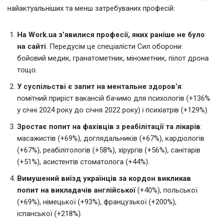
найактуальніших та менш затребуваних професій:
На Work.ua зʼявилися професії, яких раніше не було
на сайті
. Передусім це спеціалісти Сил оборони:
бойовий медик, гранатометник, мінометник, пілот дрона
тощо.
У суспільстві є запит на ментальне здоровʼя
:
помітний приріст вакансій бачимо для психологів (+136%
у січні 2024 року до січня 2022 року) і психіатрів (+129%).
Зростає попит на фахівців з реабілітації та лікарів
:
масажистів (+69%), доглядальників (+67%), кардіологів
(+67%), реабілітологів (+58%), хірургів (+56%), санітарів
(+51%), асистентів стоматолога (+44%).
Вимушений виїзд українців за кордон викликав
попит на викладачів англійської
(+40%), польської
(+69%), німецької (+93%), французької (+200%),
іспанської (+218%).