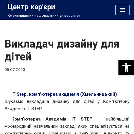
Центр кар'єри
Хмельницький національний університет
Перейти
до
вмісту
Викладач дизайну для
дітей
Відкри
05.07.2023
ІТ Step, комп’ютерна академія (Хмельницький)
Шукаємо викладача дизайну для дітей у Комп’ютерну
Академію IT STEP
Комп’ютерна Академія IT STEP
— найбільший
міжнародний навчальний заклад, який спеціалізується на
комп’ютерній освіті. Працюємо з 1999 року, відкрито 72