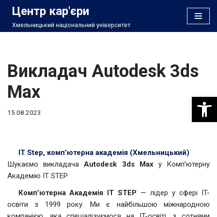
Центр кар'єри
Хмельницький національний університет
Перейти
до
вмісту
Викладач Autodesk 3ds
Max
Відкри
15.08.2023
ІТ Step, комп’ютерна академія (Хмельницький)
Шукаємо викладача
Autodesk 3ds Max
у Комп’ютерну
Академію IT STEP
Комп’ютерна Академія IT STEP
— лідер у сфері IT-
освіти з 1999 року. Ми є найбільшою міжнародною
компанією, яка спеціалізуємося на IT-освіті, з сотнями