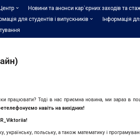
Центр
Новини та анонси кар`єрних заходів та ста
рмація для студентів і випускників
Інформація дл
тування
айн)
ьки працювати? Тоді в нас приємна новина, ми зараз в п
ретелефонуємо навіть на вихідних!
_Viktoriia!
у, українську, польську, а також математику і програмуван