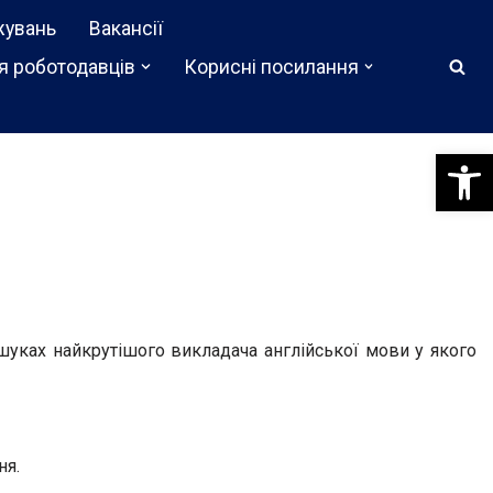
жувань
Вакансії
я роботодавців
Корисні посилання
Відкри
ошуках найкрутішого викладача англійської мови у якого
ня.