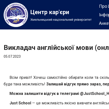
Про 
Центр кар'єри
Перейти
Інфо
Хмельницький національний університет
до
Анке
вмісту
Викладач англійської мови (онл
05.07.2023
Всім привіт! Хочеш самостійно обирати коли та скіл
буде така можливість!
Залишай відгук прямо зараз, пе
Можна залишити відгук в телеграмі @JustSchool_HR
Just School
— це можливість якісно вивчати англійськ