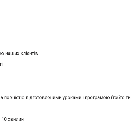
ою наших клієнтів
ті
за повністю підготовленими уроками і програмою (тобто ти
5−10 хвилин