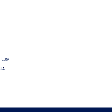
ol_ua/
lUA