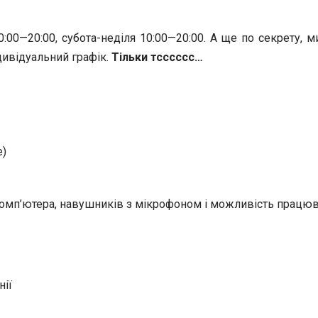
0:00—20:00, субота-неділя 10:00—20:00. А ще по секрету, 
дивідуальний графік.
Тільки тсссссс…
е)
и комп’ютера, навушників з мікрофоном і можливість працю
нії