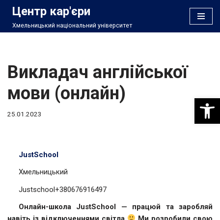
Центр кар'єри
Хмельницький національний університет
Перейти
до
вмісту
Викладач англійської
мови (онлайн)
Відкри
25.01.2023
JustSchool
Хмельницький
Justschool+380676916497
Онлайн-школа JustSchool — працюй та заробляй
навіть із відключеннями світла
Ми розробили свою