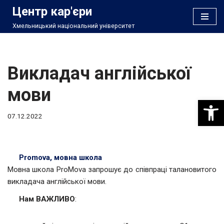
Центр кар'єри
Хмельницький національний університет
Перейти
до
вмісту
Викладач англійської
мови
Відкри
07.12.2022
Promova, мовна школа
Мовна школа ProMova запрошує до співпраці талановитого
викладача англійської мови.
Нам ВАЖЛИВО
: