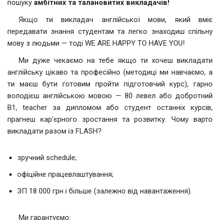
пошуку
амбітних та талановитих викладачів!
Якщо ти викладач англійської мови, який вміє
передавати знання студентам та легко знаходиш спільну
мову з людьми — тоді WE ARE HAPPY TO HAVE YOU!
Ми дуже чекаємо на тебе якщо ти хочеш викладати
англійську цікаво та професійно (методиці ми навчаємо, а
ти маєш бути готовим пройти підготовчий курс), гарно
володієш англійською мовою — 80 левел або добротний
В1, teacher за дипломом або студент останніх курсів,
прагнеш кар’єрного зростання та розвитку. Чому варто
викладати разом із FLASH?
зручний schedule;
офіційне працевлаштування;
ЗП 18 000 грн і більше (залежно від навантаження).
Ми гарантуємо: