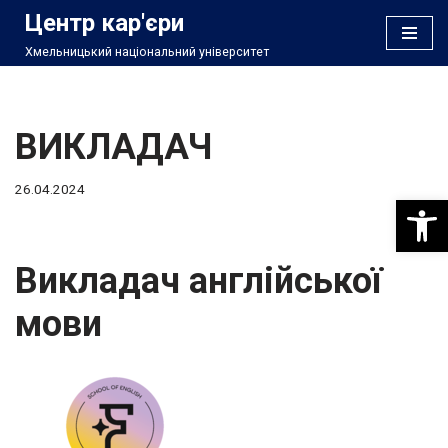
Центр кар'єри
Хмельницький національний університет
Перейти
до
вмісту
ВИКЛАДАЧ
26.04.2024
Відкри
Викладач англійської
мови