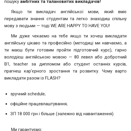
пошуку
амбітних та талановитих викладачів!
Якщо ти викладач англійської мови, який вміє
передавати знання студентам та легко знаходиш спільну
мову з людьми — тоді WE ARE HAPPY TO HAVE YOU!
Ми дуже чекаємо на тебе якщо ти хочеш викладати
англійську цікаво та професійно (методиці ми навчаємо, а
ти маєш бути готовим пройти підготовчий курс), гарно
володієш англійською мовою — 80 левел або добротний
В1, teacher за дипломом або студент останніх курсів,
прагнеш кар’єрного зростання та розвитку. Чому варто
викладати разом із FLASH?
зручний schedule;
офіційне працевлаштування;
ЗП 18 000 грн і більше (залежно від навантаження).
Ми гарантуємо: