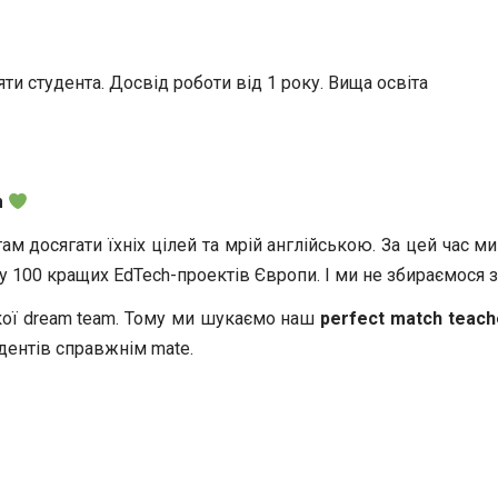
яти студента. Досвід роботи від 1 року. Вища освіта
m
м досягати їхніх цілей та мрій англійською. За цей час ми
ску 100 кращих EdTech-проектів Європи. І ми не збираємося
икої dream team. Тому ми шукаємо наш
perfect match teach
удентів справжнім mate.