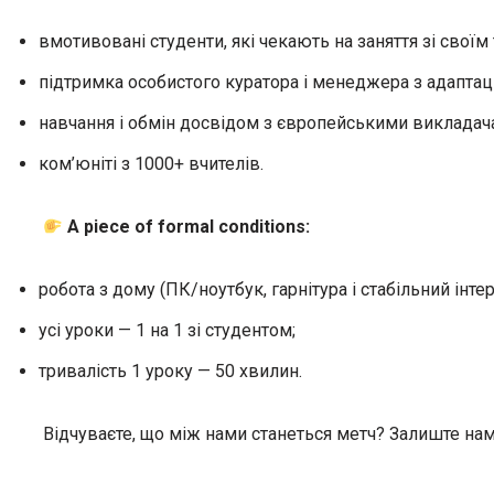
вмотивовані студенти, які чекають на заняття зі своїм 
підтримка особистого куратора і менеджера з адаптаці
навчання і обмін досвідом з європейськими викладачам
ком’юніті з 1000+ вчителів.
A piece of formal conditions:
робота з дому (ПК/ноутбук, гарнітура і стабільний інтерн
усі уроки — 1 на 1 зі студентом;
тривалість 1 уроку — 50 хвилин.
Відчуваєте, що між нами станеться метч? Залиште нам 