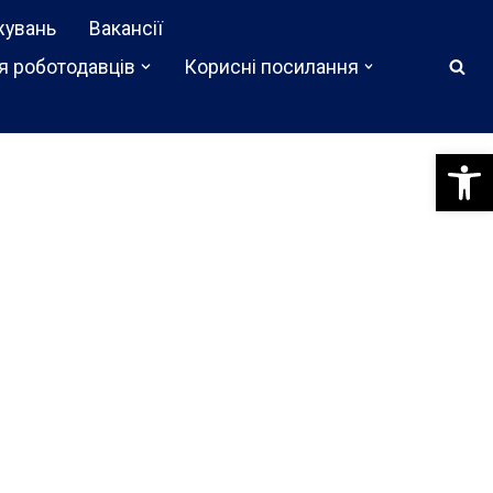
жувань
Вакансії
я роботодавців
Корисні посилання
Відкри