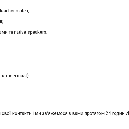
teacher match;
ї;
и та native speakers;
ет is a must);
свої контакти і ми зв’яжемося з вами протягом 24 годин via