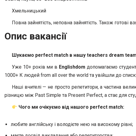
Хмельницький
Повна зайнятість, неповна зайнятість. Також готові вз
Опис вакансії
Шукаємо perfect match в нашу teachers dream tea
Уже 10+ років ми в
Englishdom
допомагаємо студента
1000+ К людей from all over the world та увійшли до спи
Наші вчителі — не просто репетитори, а частина вел
різницю між Past Simple та Present Perfect, а стає для ст
Чого ми очікуємо від нашого perfect match:
любите англійську і володієте нею на високому рівні;
маєте досвід викладання або репетиторства;