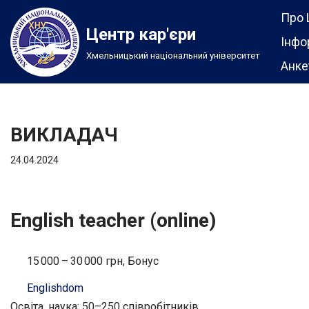
Про 
Центр кар'єри
Перейти
Інфо
Хмельницький національний університет
до
Анке
вмісту
ВИКЛАДАЧ
24.04.2024
English teacher (online)
15 000 – 30 000 грн, Бонус
Englishdom
Освіта, наука; 50–250 співробітників