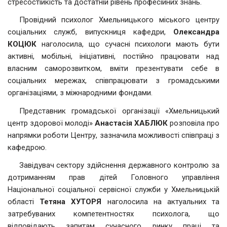
стресостійкість та достатній рівень професійних знань.
Провідний психолог Хмельницького міського центру
соціальних служб, випускниця кафедри,
Олександра
КОЦЮК
наголосила, що сучасні психологи мають бути
активні, мобільні, ініціативні, постійно працювати над
власним саморозвитком, вміти презентувати себе в
соціальних мережах, співпрацювати з громадськими
організаціями, з міжнародними фондами.
Представник громадської організації «Хмельницький
центр здорової молоді»
Анастасія ХАБЛЮК
розповіла про
напрямки роботи Центру, зазначила можливості співпраці з
кафедрою.
Завідувач сектору здійснення державного контролю за
дотриманням прав дітей Головного управління
Національної соціальної сервісної служби у Хмельницькій
області
Тетяна ХУТОРЯ
наголосила на актуальних та
затребуваних компетентностях психолога, що
відповідають запитам сучасного ринку праці та