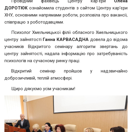
Провідний фахівець Центру кар’єри
Олена
ДОРОТЮК
ознайомила студентів з сайтом Центру кар’єри
ХНУ, основними напрямами роботи, розповіла про вакансії,
співпрацю з роботодавцями.
Психолог Хмельницької філії обласного Хмельницького
центру зайнятості
Ганна КАРВАСАДНА
довела до відома
учасників Відкритого семінару алгоритм звертань до
центру зайнятості, надала інформацію про затребуваність
психологів на сучасному ринку праці.
Відкритий семінар пройшов у надзвичайно
доброзичливій, теплій атмосфері.
Щиро дякуємо усім учасникам!