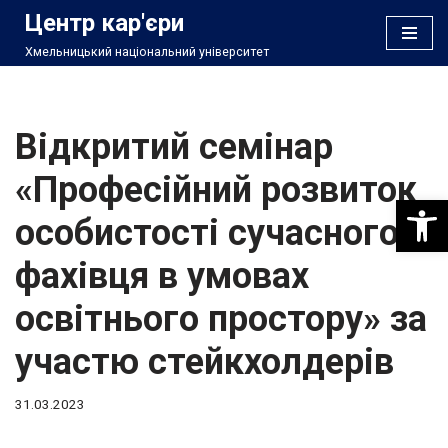
Центр кар'єри
Хмельницький національний університет
Перейти
до
вмісту
Відкритий семінар
«Професійний розвиток
Відкри
особистості сучасного
фахівця в умовах
освітнього простору» за
участю стейкхолдерів
31.03.2023