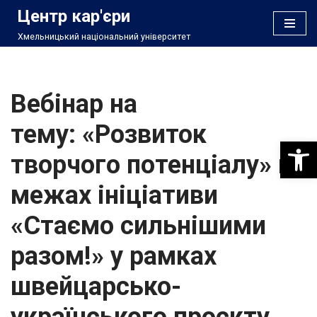
Центр кар'єри
Хмельницький національний університет
Перейти
до
вмісту
Вебінар на
тему: «Розвиток
Відкри
творчого потенціалу» в
межах ініціативи
«Стаємо сильнішими
разом!» у рамках
швейцарсько-