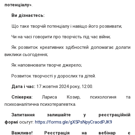
потенціалу»
.
Ви дізнаєтесь:
Що таке творчій потенціалу і навіщо його розвивати;
Чи на часі говорити про творчість під час війни;
Як розвиток креативних здібностей допомагає долати
виклики сьогодення;
Як наповнювати творче джерело;
Розвиток творчості у дорослих та дітей.
Дата і час:
17 жовтня 2024 року, 12:00.
Спікерка:
Лариса Козир, психологиня та
психоаналітична психотерапевтка.
Запитання залишайте у реєстраційній
формі
осьтут:
https://forms.gle/gX5PsNpyCraodPJK9
Важливо! Реєстрація на вебінар є