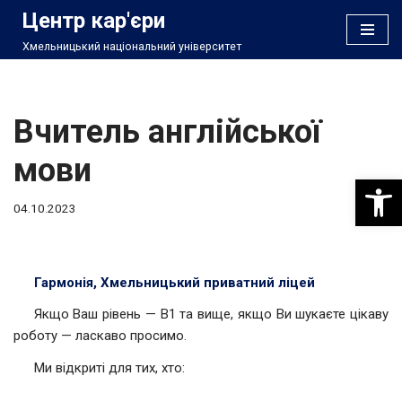
Центр кар'єри
Хмельницький національний університет
Перейти
до
вмісту
Вчитель англійської
мови
Відкри
04.10.2023
Гармонія, Хмельницький приватний ліцей
Якщо Ваш рівень — В1 та вище, якщо Ви шукаєте цікаву
роботу — ласкаво просимо.
Ми відкриті для тих, хто: