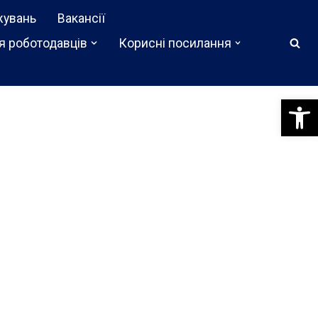
жувань
Вакансії
я роботодавців
Корисні посилання
Відкри