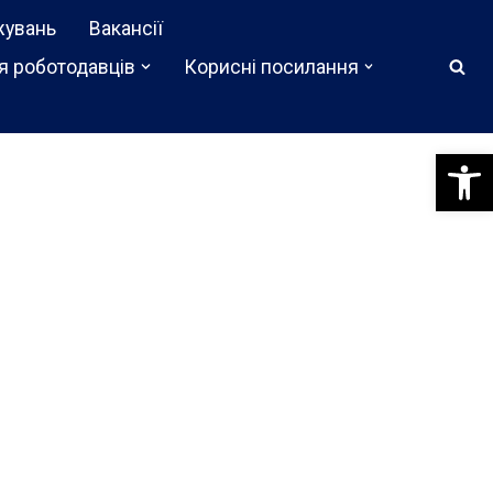
жувань
Вакансії
я роботодавців
Корисні посилання
Відкри