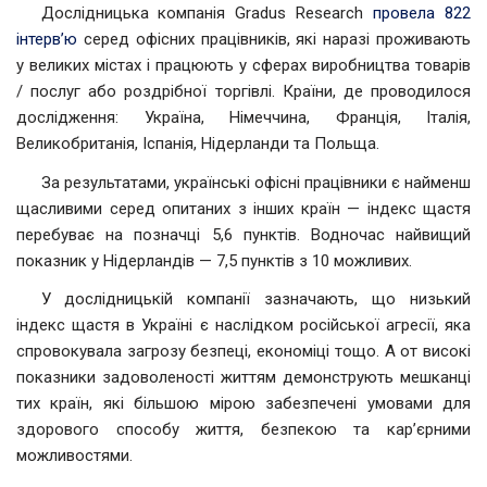
Дослідницька компанія Gradus Research
провела 822
інтерв’ю
серед офісних працівників, які наразі проживають
у великих містах і працюють у сферах виробництва товарів
/ послуг або роздрібної торгівлі. Країни, де проводилося
дослідження: Україна, Німеччина, Франція, Італія,
Великобританія, Іспанія, Нідерланди та Польща.
За результатами, українські офісні працівники є найменш
щасливими серед опитаних з інших країн — індекс щастя
перебуває на позначці 5,6 пунктів. Водночас найвищий
показник у Нідерландів — 7,5 пунктів з 10 можливих.
У дослідницькій компанії зазначають, що низький
індекс щастя в Україні є наслідком російської агресії, яка
спровокувала загрозу безпеці, економіці тощо. А от високі
показники задоволеності життям демонструють мешканці
тих країн, які більшою мірою забезпечені умовами для
здорового способу життя, безпекою та кар’єрними
можливостями.