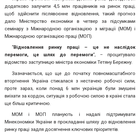
додатково залучити 4,5 млн працівників на ринок праці,
щоб здійснити післявоєнне відновлення, такий прогноз
дало Міністерство економіки в четвер за підсумками
семінару з Міжнародною організацією з міграції (МОМ) і
Міжнародною організацією праці (МОП).
“
Відновлення ринку праці – це не наслідок
перемоги, це шлях до перемоги
“, – процитувало
відомство заступницю міністра економіки Тетяну Бережну.
Зазначається, що ще до початку повномасштабного
вторгнення Україна стикалася з нестачею робочої сили,
проте зараз, коли понад 6 млн українців були змушені
виїхати за кордон, ситуація з робочою силою в країні стала
ще більш критичною.
МОМ і МОП планують і надалі підтримувати
Мінекономіки України в прокладанні шляху до відновлення
ринку праці задля досягнення ключових пріоритетів.