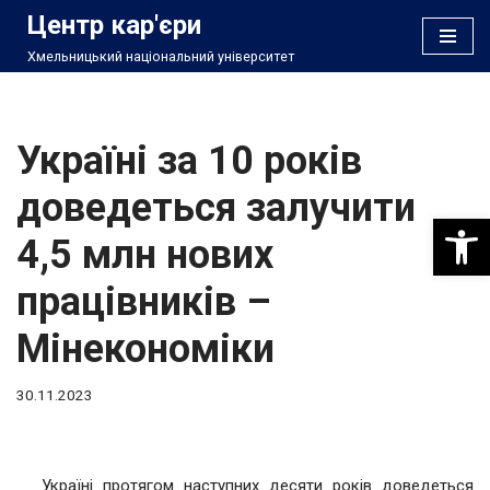
Центр кар'єри
Хмельницький національний університет
Перейти
до
вмісту
Україні за 10 років
доведеться залучити
Відкри
4,5 млн нових
працівників –
Мінекономіки
30.11.2023
Україні протягом наступних десяти років доведеться