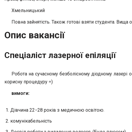
Хмельницький
Повна зайнятість. Також готові взяти студента. Вища о
Опис вакансії
Спеціаліст лазерної епіляції
Робота на сучасному безболісному діодному лазері о
корисну процедуру =)
вимоги:
Дівчина 22−28 років з медичною освітою.
комунікабельність
Досвід роботи з видалення волосся, (Буде плюсом)