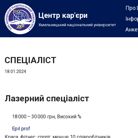
Про 
Центр кар'єри
Перейти
Інфо
Хмельницький національний університет
до
Анке
вмісту
СПЕЦІАЛІСТ
18.01.2024
Лазерний спеціаліст
18 000 – 30 000 грн, Високий %
Epil prof
Краса, фітнес, спорт; менше 10 співробітників