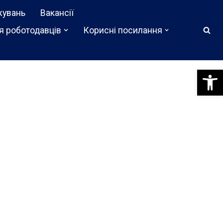
жувань
Вакансії
я роботодавців
Корисні посилання
Відкри