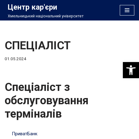
Центр кар'єри
Хмельницький національний університет
Перейти
до
вмісту
СПЕЦІАЛІСТ
01.05.2024
Відкри
Спеціаліст з
обслуговування
терміналів
ПриватБанк