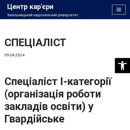
Центр кар'єри
Хмельницький національний університет
Перейти
до
вмісту
СПЕЦІАЛІСТ
09.04.2024
Відкри
Спеціаліст І-категорії
(організація роботи
закладів освіти) у
Гвардійське