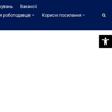
жувань
Вакансії
я роботодавців
Корисні посилання
Відкри