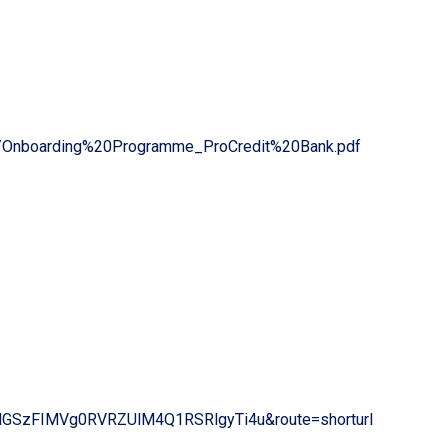
les/Onboarding%20Programme_ProCredit%20Bank.pdf
dGSzFIMVg0RVRZUlM4Q1RSRlgyTi4u&route=shorturl