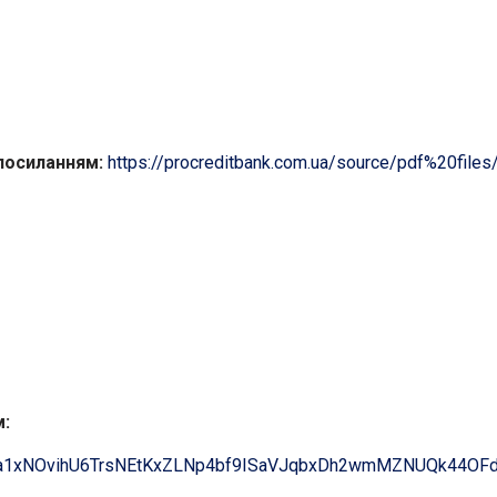
посиланням:
https://procreditbank.com.ua/source/pdf%20fi
м:
?id=ba1xNOvihU6TrsNEtKxZLNp4bf9ISaVJqbxDh2wmMZNUQk44OF