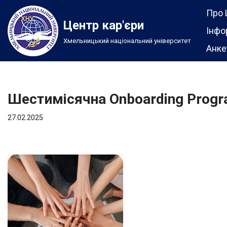
Про 
Центр кар'єри
Перейти
Інфо
Хмельницький національний університет
до
Анке
вмісту
Шестимісячна Onboarding Progr
27.02.2025