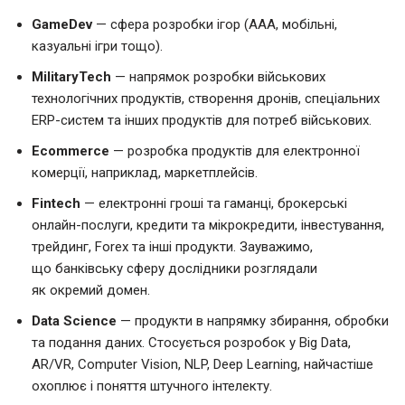
GameDev
— сфера розробки ігор (AAA, мобільні,
казуальні ігри тощо).
MilitaryTech
— напрямок розробки військових
технологічних продуктів, створення дронів, спеціальних
ERP-систем та інших продуктів для потреб військових.
Ecommerce
— розробка продуктів для електронної
комерції, наприклад, маркетплейсів.
Fintech
— електронні гроші та гаманці, брокерські
онлайн-послуги, кредити та мікрокредити, інвестування,
трейдинг, Forex та інші продукти. Зауважимо,
що банківську сферу дослідники розглядали
як окремий домен.
Data Science
— продукти в напрямку збирання, обробки
та подання даних. Стосується розробок у Big Data,
AR/VR, Computer Vision, NLP, Deep Learning, найчастіше
охоплює і поняття штучного інтелекту.