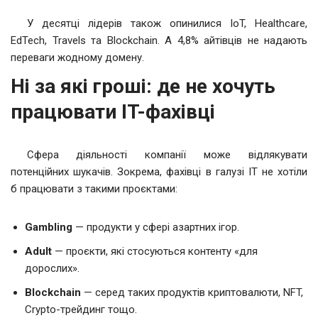
У десятці лідерів також опинилися IoT, Healthcare,
EdTech, Travels та Blockchain. А 4,8% айтівців не надають
переваги жодному домену.
Ні за які гроші: де не хочуть
працювати IT-фахівці
Сфера діяльності компанії може відлякувати
потенційних шукачів. Зокрема, фахівці в галузі IT не хотіли
б працювати з такими проєктами:
Gambling
— продукти у сфері азартних ігор.
Adult
— проєкти, які стосуються контенту «для
дорослих».
Blockchain
— серед таких продуктів криптовалюти, NFT,
Crypto-трейдинг тощо.