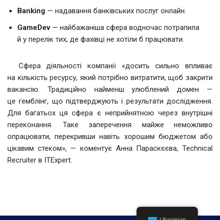
Banking
— надавання банківських послуг онлайн.
GameDev
— найбажаніша сфера водночас потрапила
й у перелік тих, де фахівці не хотіли б працювати.
Сфера діяльності компанії «досить сильно впливає
на кількість ресурсу, який потрібно витратити, щоб закрити
вакансію. Традиційно найменш улюблений домен —
це гемблінг, що підтверджують і результати дослідження.
Для багатьох ця сфера є неприйнятною через внутрішні
переконання. Таке заперечення майже неможливо
опрацювати, перекривши навіть хорошим бюджетом або
цікавим стеком», — коментує Анна Параскєєва, Technical
Recruiter в ITExpert.
Ukrainian