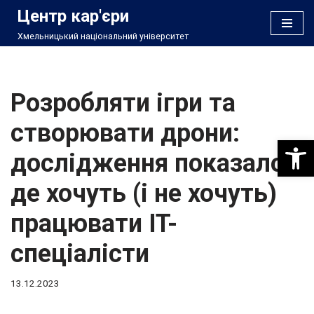
Центр кар'єри
Хмельницький національний університет
Перейти
до
вмісту
Розробляти ігри та
створювати дрони:
Відкри
дослідження показало,
де хочуть (і не хочуть)
працювати IT-
спеціалісти
13.12.2023