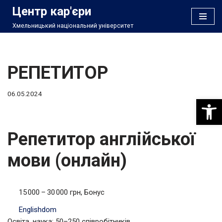
Центр кар'єри
Хмельницький національний університет
Перейти
до
вмісту
РЕПЕТИТОР
06.05.2024
Відкри
Репетитор англійської
мови (онлайн)
15 000 – 30 000 грн, Бонус
Englishdom
Освіта, наука; 50–250 співробітників