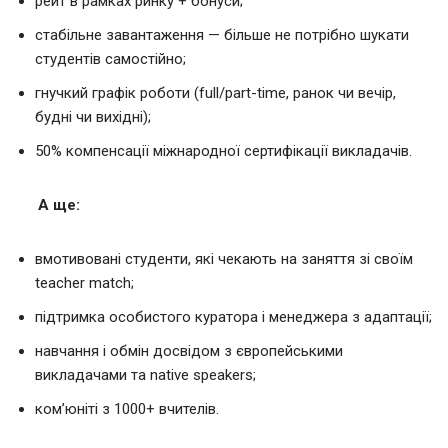
рейт в рамках ринку + бонуси;
стабільне завантаження — більше не потрібно шукати
студентів самостійно;
гнучкий графік роботи (full/part-time, ранок чи вечір,
будні чи вихідні);
50% компенсації міжнародної сертифікації викладачів.
А ще:
вмотивовані студенти, які чекають на заняття зі своїм
teacher match;
підтримка особистого куратора і менеджера з адаптації;
навчання і обмін досвідом з європейськими
викладачами та native speakers;
ком’юніті з 1000+ вчителів.