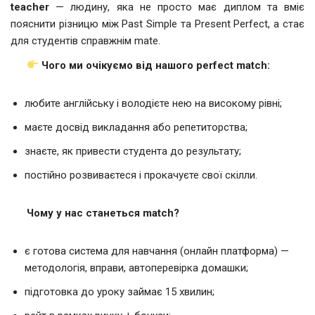
teacher
— людину, яка не просто має диплом та вміє
пояснити різницю між Past Simple та Present Perfect, а стає
для студентів справжнім mate.
Чого ми очікуємо від нашого perfect match:
любите англійську і володієте нею на високому рівні;
маєте досвід викладання або репетиторства;
знаєте, як привести студента до результату;
постійно розвиваєтеся і прокачуєте свої скілли.
Чому у нас станеться match?
є готова система для навчання (онлайн платформа) —
методологія, вправи, автоперевірка домашки;
підготовка до уроку займає 15 хвилин;