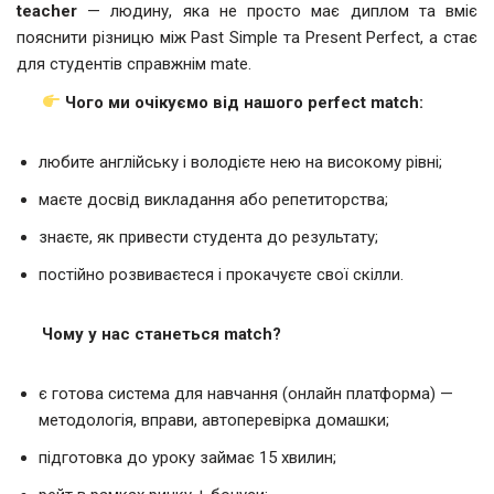
teacher
— людину, яка не просто має диплом та вміє
пояснити різницю між Past Simple та Present Perfect, а стає
для студентів справжнім mate.
Чого ми очікуємо від нашого perfect match:
любите англійську і володієте нею на високому рівні;
маєте досвід викладання або репетиторства;
знаєте, як привести студента до результату;
постійно розвиваєтеся і прокачуєте свої скілли.
Чому у нас станеться match?
є готова система для навчання (онлайн платформа) —
методологія, вправи, автоперевірка домашки;
підготовка до уроку займає 15 хвилин;