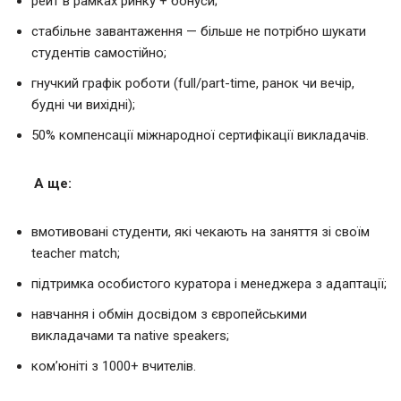
рейт в рамках ринку + бонуси;
стабільне завантаження — більше не потрібно шукати
студентів самостійно;
гнучкий графік роботи (full/part-time, ранок чи вечір,
будні чи вихідні);
50% компенсації міжнародної сертифікації викладачів.
А ще:
вмотивовані студенти, які чекають на заняття зі своїм
teacher match;
підтримка особистого куратора і менеджера з адаптації;
навчання і обмін досвідом з європейськими
викладачами та native speakers;
ком’юніті з 1000+ вчителів.