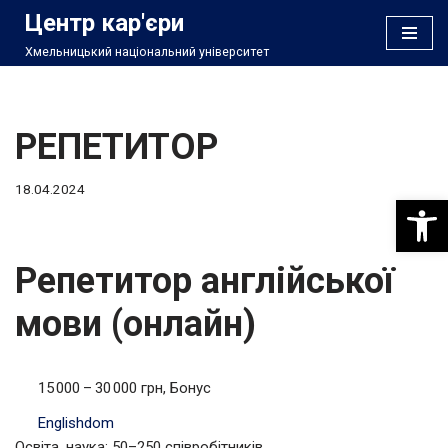
Центр кар'єри
Хмельницький національний університет
Перейти
до
вмісту
РЕПЕТИТОР
18.04.2024
Відкри
Репетитор англійської
мови (онлайн)
15 000 – 30 000 грн, Бонус
Englishdom
Освіта, наука; 50–250 співробітників