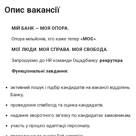
Опис вакансії
МІЙ БАНК — МОЯ ОПОРА.
Опора мільйонів, хто каже тепер
«МОЄ»
.
МОЇ ЛЮДИ. МОЯ СПРАВА. МОЯ СВОБОДА.
Запрошуємо до HR команди Ощадбанку:
рекрутер
а
Функціональні завдання:
активний пошук і підбір кандидатів на вакансії відділень
Банку;
проведення співбесід та оцінка кандидатів;
надання зворотного зв’язку по кандидатах замовникам;
участь у процесі адаптації персоналу;
проведення та аналіз Exit-інтерв’ю;