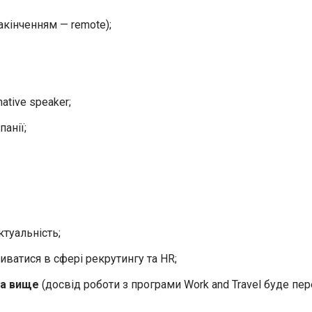
акінченням — remote);
ative speaker;
анії;
ктуальність;
ватися в сфері рекрутингу та HR;
та вище
(досвід роботи з програми Work and Travel буде пе