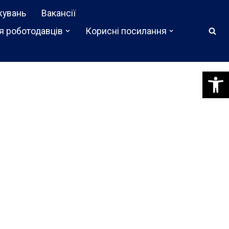
жувань
Вакансії
я роботодавців
Корисні посилання
Відкри