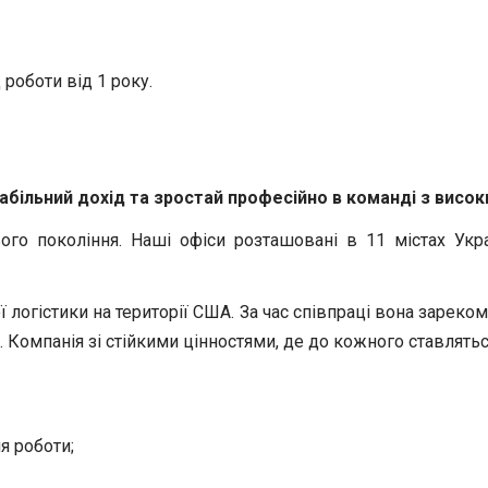
 роботи від 1 року.
стабільний дохід та зростай професійно в команді з вис
го покоління. Наші офіси розташовані в 11 містах Украї
ї логістики на території США. За час співпраці вона зарек
в. Компанія зі стійкими цінностями, де до кожного ставлять
я роботи;