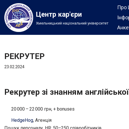
Про 
Центр кар'єри
Перейти
Інфо
Хмельницький національний університет
до
Анке
вмісту
РЕКРУТЕР
23.02.2024
Рекрутер зі знанням англійсько
20 000 – 22 000 грн, + bonuses
HedgeHog
, Агенція
Пошук персоналу, HR; 50–250 співробітників