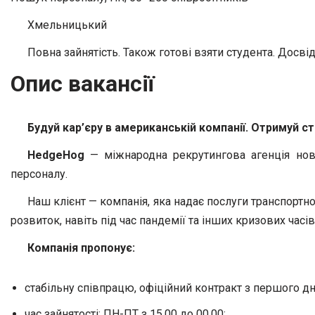
Хмельницький
Повна зайнятість. Також готові взяти студента. Досвід
Опис вакансії
Будуй кар’єру в американській компанії. Отримуй 
HedgeHog
— міжнародна рекрутингова агенція ново
персоналу.
Наш клієнт — компанія, яка надає послуги транспортно
розвиток, навіть під час пандемії та інших кризових часі
Компанія пропонує:
стабільну співпрацю, офіційний контракт з першого дн
час зайнятості: ПН-ПТ з 15.00 до 00.00;