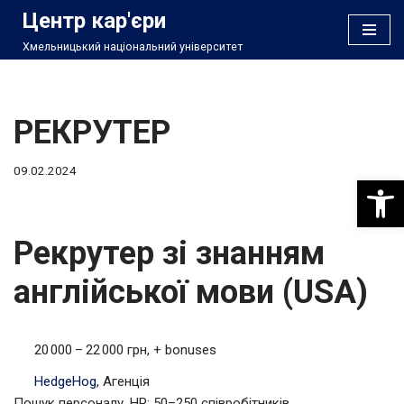
Центр кар'єри
Хмельницький національний університет
Перейти
до
вмісту
РЕКРУТЕР
09.02.2024
Відкри
Рекрутер зі знанням
англійської мови (USA)
20 000 – 22 000 грн, + bonuses
HedgeHog
, Агенція
Пошук персоналу, HR; 50–250 співробітників