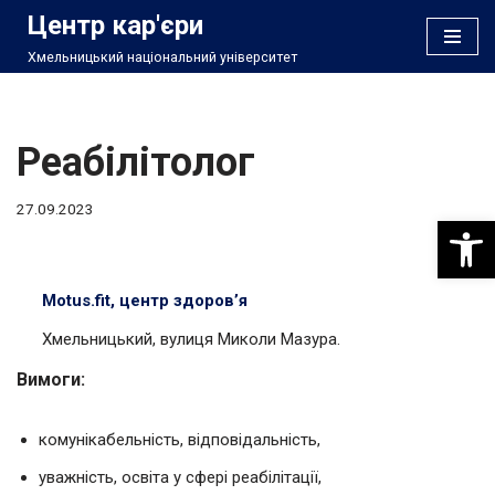
Центр кар'єри
Хмельницький національний університет
Перейти
до
вмісту
Реабілітолог
27.09.2023
Відкри
Motus.fit, центр здоров’я
Хмельницький, вулиця Миколи Мазура.
Вимоги
:
комунікабельність, відповідальність,
уважність, освіта у сфері реабілітації,