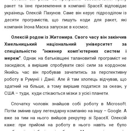
ракет та їхнє приземлення в компанії SpaceX відповідає
українець Олексій Пахунов. Саме він керує підрозділом із
десяти програмістів, що пишуть коди для ракет, які
компанія Ілона Маска запускає в космос.
Олексій родом із Житомира. Свого часу він закінчив
Хмельницький національний університет за
спеціальністю “інженер комп’ютерних систем і
мереж”
. Однак на батьківщині талановитий програміст не
засидівся, а вирішив спробувати свої сили за кордоном.
Якийсь час він пробував зачепитись за перспективну
роботу в Румунії і Данії. Але й там хлопець відчував, що
здатний на більше, а тому вирішив податися за океан, у
США – туди, куди стікаються мізки з усієї планети.
Спочатку чоловік знайшов собі роботу в Microsoft.
Потім змінив одну легендарну компанію на іншу – Google. А
вже за тим на нього вийшов рекрутер зі SpaceX. Олексій
каже: при прийомі на роботу в нього навіть не було