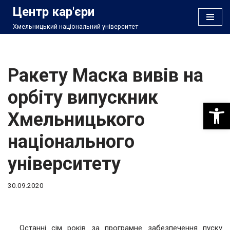
Центр кар'єри
Хмельницький національний університет
Перейти
до
вмісту
Ракету Маска вивів на
орбіту випускник
Відкри
Хмельницького
національного
університету
30.09.2020
Останні сім років за програмне забезпечення пуску