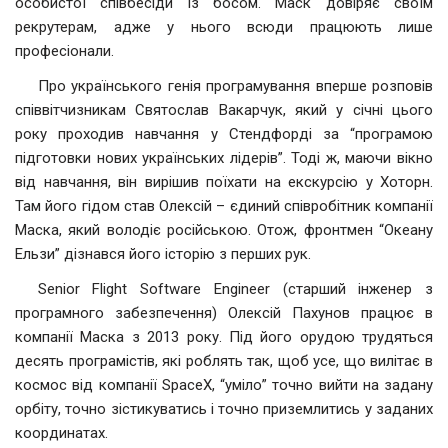
особистої співбесіди із босом. Маск довіряє своїм
рекрутерам, адже у нього всюди працюють лише
професіонали.
Про українського генія програмування вперше розповів
співвітчизникам Святослав Вакарчук, який у січні цього
року проходив навчання у Стендфорді за “програмою
підготовки нових українських лідерів”. Тоді ж, маючи вікно
від навчання, він вирішив поїхати на екскурсію у Хоторн.
Там його гідом став Олексій – єдиний співробітник компанії
Маска, який володіє російською. Отож, фронтмен “Океану
Ельзи” дізнався його історію з перших рук.
Senior Flight Software Engineer (старший інженер з
програмного забезпечення) Олексій Пахунов працює в
компанії Маска з 2013 року. Під його орудою трудяться
десять програмістів, які роблять так, щоб усе, що вилітає в
космос від компанії SpaceX, “уміло” точно вийти на задану
орбіту, точно зістикуватись і точно приземлитись у заданих
координатах.