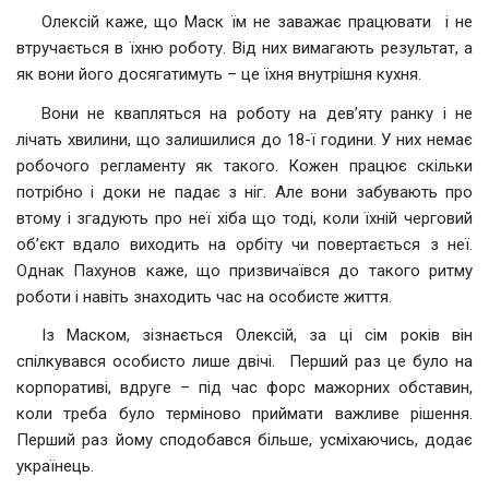
Олексій каже, що Маск їм не заважає працювати і не
втручається в їхню роботу. Від них вимагають результат, а
як вони його досягатимуть – це їхня внутрішня кухня.
Вони не квапляться на роботу на дев’яту ранку і не
лічать хвилини, що залишилися до 18-ї години. У них немає
робочого регламенту як такого. Кожен працює скільки
потрібно і доки не падає з ніг. Але вони забувають про
втому і згадують про неї хіба що тоді, коли їхній черговий
об’єкт вдало виходить на орбіту чи повертається з неї.
Однак Пахунов каже, що призвичаївся до такого ритму
роботи і навіть знаходить час на особисте життя.
Із Маском, зізнається Олексій, за ці сім років він
спілкувався особисто лише двічі. Перший раз це було на
корпоративі, вдруге – під час форс мажорних обставин,
коли треба було терміново приймати важливе рішення.
Перший раз йому сподобався більше, усміхаючись, додає
українець.