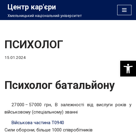
Центр кар'єри
Хмельницький національний університет
Перейти
до
вмісту
ПСИХОЛОГ
15.01.2024
Відкри
Психолог батальйону
27 000 – 57 000 грн, В залежності від вислуги років у
військовому (спеціальному) званні
Військова частина Т0940
Сили оборони; більше 1000 співробітників