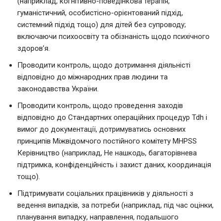
(наприклад, когнітивно-поведінкова терапія,
гуманістичний, особистісно-орієнтований підхід,
системний підхід тощо) для дітей без супроводу;
включаючи психоосвіту та обізнаність щодо психічного
здоров’я.
Проводити контроль, щодо дотримання діяльністі
відповідно до міжнародних прав людини та
законодавства України.
Проводити контроль, щодо проведення заходів
відповідно до Стандартних операційних процедур Tdh і
вимог до документації, дотримуватись основних
принципів Міжвідомчого постійного комітету MHPSS
Керівництво (наприклад, Не нашкодь, багаторівнева
підтримка, конфіденційність і захист даних, координація
тощо).
Підтримувати соціальних працівників у діяльності з
ведення випадків, за потреби (наприклад, під час оцінки,
планування випадку, направлення, подальшого