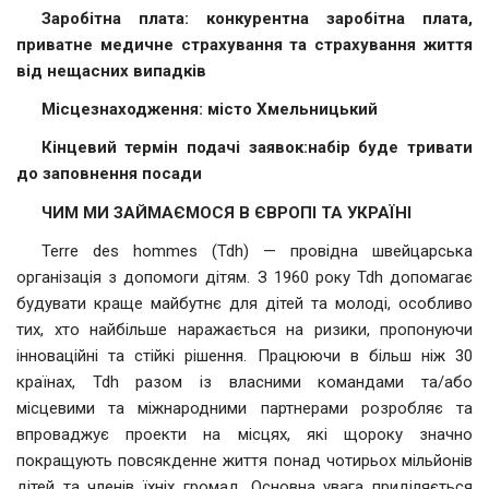
Заробітна плата:
конкурентна заробітна плата,
приватне медичне страхування
та страхування життя
від нещасних випадків
Місцезнаходження:
місто Хмельницький
Кінцевий термін подачі заявок:
набір буде тривати
до заповнення посади
ЧИМ МИ ЗАЙМАЄМОСЯ В ЄВРОПІ ТА УКРАЇНІ
Terre des hommes (Tdh) — провідна швейцарська
організація з допомоги дітям. З 1960 року Tdh допомагає
будувати краще майбутнє для дітей та молоді, особливо
тих, хто найбільше наражається на ризики, пропонуючи
інноваційні та стійкі рішення. Працюючи в більш ніж 30
країнах, Tdh разом із власними командами та/або
місцевими та міжнародними партнерами розробляє та
впроваджує проекти на місцях, які щороку значно
покращують повсякденне життя понад чотирьох мільйонів
дітей та членів їхніх громад. Основна увага приділяється