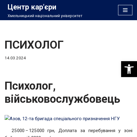
Центр кар'єри
Хмельницький національний університет
Перейти
до
вмісту
ПСИХОЛОГ
14.03.2024
Відкри
Психолог,
військовослужбовець
25 000 – 125 000 грн, Доплата за перебування у зоні