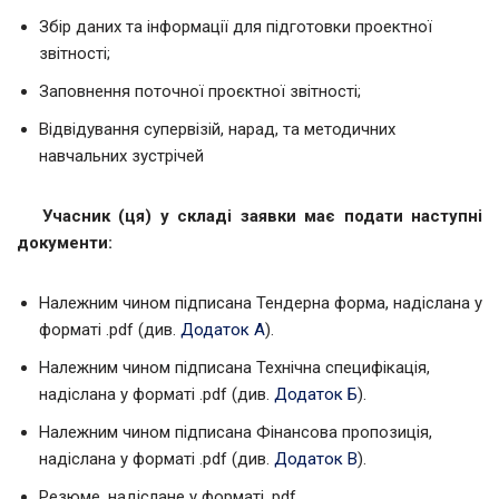
Збір даних та інформації для підготовки проектної
звітності;
Заповнення поточної проєктної звітності;
Відвідування супервізій, нарад, та методичних
навчальних зустрічей
Учасник (ця) у складі заявки має подати наступні
документи:
Належним чином підписана Тендерна форма, надіслана у
форматі .pdf (див.
Додаток А
).
Належним чином підписана Технічна специфікація,
надіслана у форматі .pdf (див.
Додаток Б
).
Належним чином підписана Фінансова пропозиція,
надіслана у форматі .pdf (див.
Додаток В
).
Резюме, надіслане у форматі .pdf