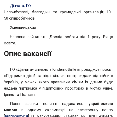
Дівчата, ГО
Неприбуткові, благодійні та громадські організації; 10–
50 співробітників
Хмельницький
Неповна зайнятість. Досвід роботи від 1 року. Вища
освіта.
Опис вакансії
ГО «Дівчата» спільно з Kindernothilfe впроваджує проєкт
«Підтримка дітей та підлітків, які постраждали від війни в
Україні», у межах якого вразливим сім’ям із дітьми буде
надана підтримка у підліткових просторах в містах Рівне,
Ірпінь та Полтава.
Повні заявки повинні надаватись
українською
мовою
в одному екземплярі на електронну пошту
[
відгукнутися
] із маркуванням: «Тендер № KNH 43041/6